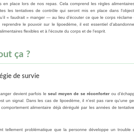
 en place lors de nos repas. Cela comprend les règles alimentaires
utes les tentatives de contrôle qui seront mis en place dans l'object
 qu’il « faudrait » manger — au lieu d’écouter ce que le corps réclam
 reprendre le pouvoir sur le lipoedème, il est essentiel d'abandonne
alimentaires flexibles et à l'écoute du corps et de l'esprit.
out ça ?
égie de survie
manger devient parfois le
seul moyen de se réconforter
ou d’échap
est un signal. Dans les cas de lipoedème, il n'est pas rare qu'une ge
u comportement alimentaire déjà dérégulé par les années de tentativ
ient tellement problématique que la personne développe un trouble 