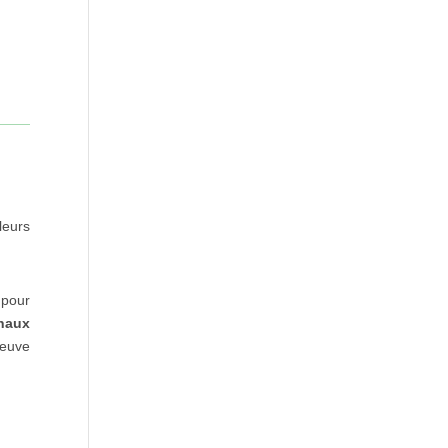
leurs
 pour
gnaux
reuve