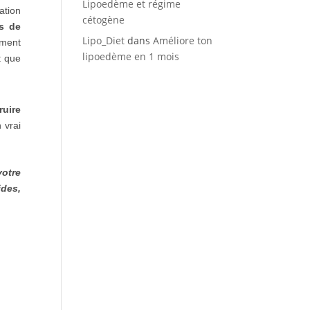
Lipoedème et régime
ation
cétogène
s de
Lipo_Diet
dans
Améliore ton
ement
lipoedème en 1 mois
t que
ruire
 vrai
votre
des,