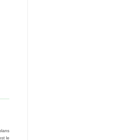
plans
st le