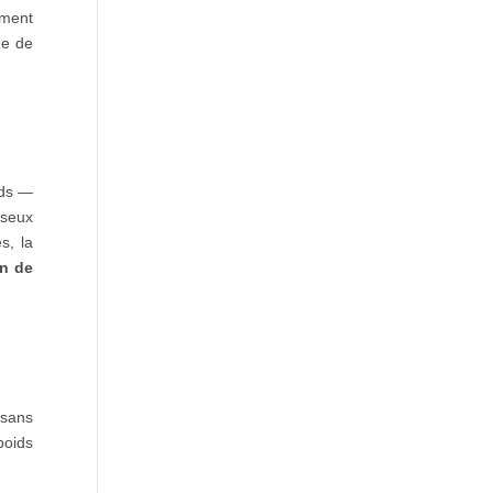
ement
me de
ids —
sseux
s, la
on de
 sans
poids