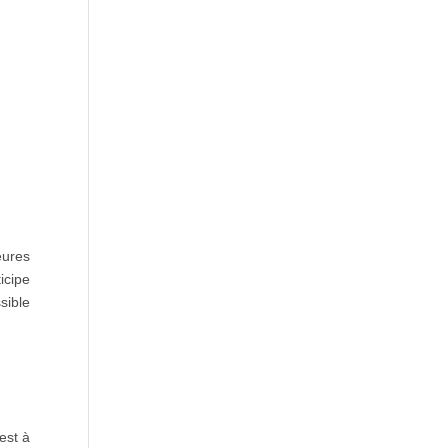
eures
ticipe
ssible
est à