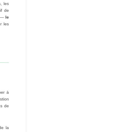
, les
if de
e —
le
r les
per à
stion
es de
de la