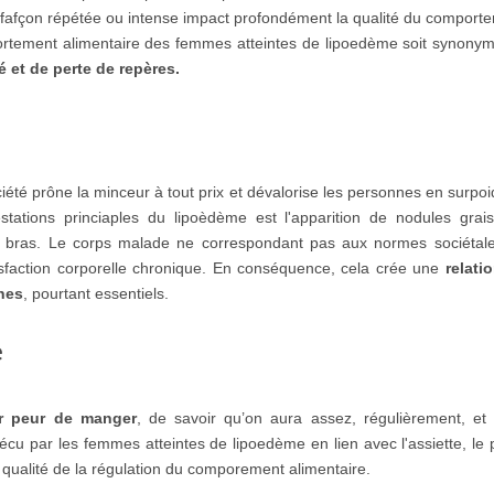
 de fafçon répétée ou intense impact profondément la qualité du comport
omportement alimentaire des femmes atteintes de lipoedème soit synony
té et de perte de repères.
iété prône la minceur à tout prix et dévalorise les personnes en surpo
ations princiaples du lipoèdème est l'apparition de nodules grai
 bras. Le corps malade ne correspondant pas aux normes sociétale
isfaction corporelle chronique. En conséquence, cela crée une
relati
rnes
, pourtant essentiels.
e
r peur de manger
, de savoir qu’on aura assez, régulièrement, et
cu par les femmes atteintes de lipoedème en lien avec l'assiette, le 
a qualité de la régulation du comporement alimentaire.