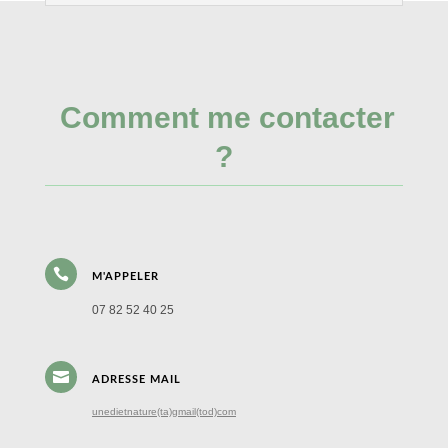
Comment me contacter
?

M'APPELER
07 82 52 40 25

ADRESSE MAIL
unedietnature(ta)gmail(tod)com